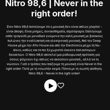
Nitro 98,6 | Never in the
right order!
Στον Nitro 98,6 πιστεύουμε ότι η μουσική δεν είναι απλώς playlist –
είναι άποψη. Είναι μνήμες, συναισθήματα, ατμόσφαιρα. Επιλέγουμε
κάθε τραγούδι με μοναδικό γνώμονα την καλή μουσική με βασικούς
πυλώνες την εναλλακτική και ηλεκτρονική μουσική, Από την Deep
House μέχρι την Afro House και από την Electronica μέχρι τη Nu-
disco, καθώς και τα πιο ξεχωριστά classics παλαιότερων
δεκαετιών. Ο Nitro 98,6 αποτελεί μια ραδιοφωνική πρόταση για
όσους ψάχνουν όχι απλώς να ακούσουν μουσική , αλλά να τη
νιώσουν. Γιατί ο τρόπος που παίζουμε τη μουσική είναι Never in the
right order: Ποτέ με τη «σωστή» σειρά. Πάντα με τη σωστή αίσθηση.
Nitro 98,6 – Never in the right order!