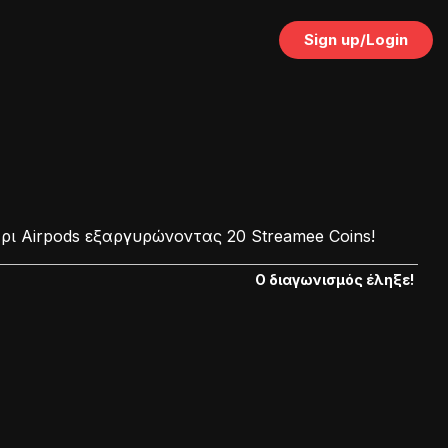
Sign up/Login
ρι Airpods εξαργυρώνοντας 20 Streamee Coins!
Ο διαγωνισμός έληξε!