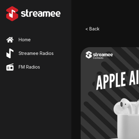
< Back
Home
Streamee Radios
FM Radios