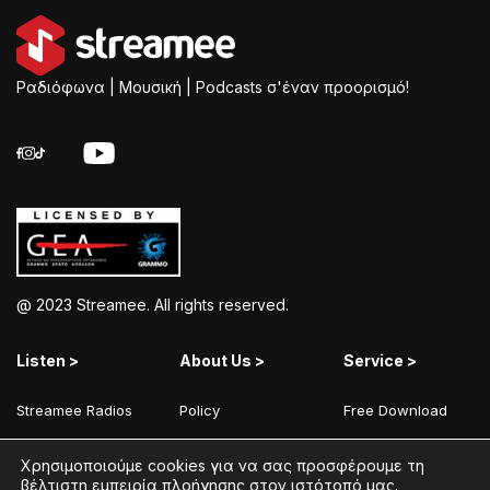
Ραδιόφωνα | Μουσική | Podcasts σ'έναν προορισμό!
@ 2023 Streamee. All rights reserved.
Listen >
About Us >
Service >
Streamee Radios
Policy
Free Download
Moods
Terms of Use
Add Your Station
Χρησιμοποιούμε cookies για να σας προσφέρουμε τη
Radios
Coins Explained
Contact
βέλτιστη εμπειρία πλοήγησης στον ιστότοπό μας.