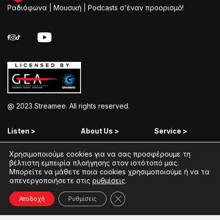
Ραδιόφωνα | Μουσική | Podcasts σ'έναν προορισμό!
@ 2023 Streamee. All rights reserved.
Listen >
About Us >
Service >
Streamee Radios
Policy
Free Download
Χρησιμοποιούμε cookies για να σας προσφέρουμε τη
βέλτιστη εμπειρία πλοήγησης στον ιστότοπό μας.
Moods
Terms of Use
Add Your Station
Μπορείτε να μάθετε ποια cookies χρησιμοποιούμε ή να τα
απενεργοποιήσετε στις
ρυθμίσεις
.
Radios
Coins Explained
Contact
Κλείσιμο του Cookie banner γ
Podcasts
Streamee News
Αποδοχή
Ρυθμίσεις
Contests