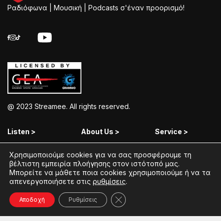
Ραδιόφωνα | Μουσική | Podcasts σ'έναν προορισμό!
@ 2023 Streamee. All rights reserved.
Listen >
About Us >
Service >
Streamee Radios
Policy
Free Download
Χρησιμοποιούμε cookies για να σας προσφέρουμε τη
βέλτιστη εμπειρία πλοήγησης στον ιστότοπό μας.
Moods
Terms of Use
Add Your Station
Μπορείτε να μάθετε ποια cookies χρησιμοποιούμε ή να τα
απενεργοποιήσετε στις
ρυθμίσεις
.
Radios
Coins Explained
Contact
Κλείσιμο του Cookie banner γ
Podcasts
Streamee News
Αποδοχή
Ρυθμίσεις
Contests