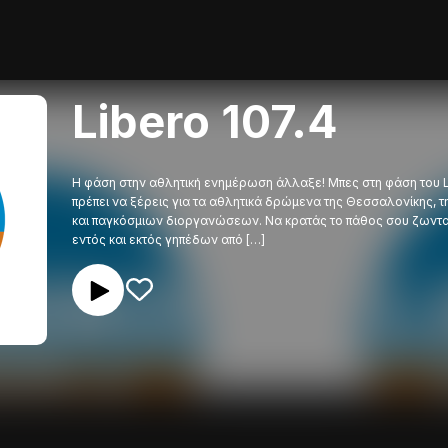
Libero 107.4
Η φάση στην αθλητική ενημέρωση άλλαξε! Μπες στη φάση του LI
πρέπει να ξέρεις για τα αθλητικά δρώμενα της Θεσσαλονίκης,
και παγκόσμιων διοργανώσεων. Να κρατάς το πάθος σου ζωντα
εντός και εκτός γηπέδων από […]