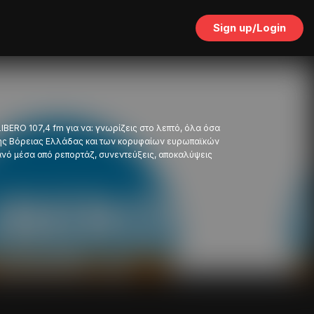
Sign up/Login
BERO 107,4 fm για να: γνωρίζεις στο λεπτό, όλα όσα
 της Βόρειας Ελλάδας και των κορυφαίων ευρωπαϊκών
νό μέσα από ρεπορτάζ, συνεντεύξεις, αποκαλύψεις