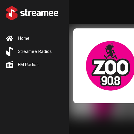
Home
Streamee Radios
FM Radios