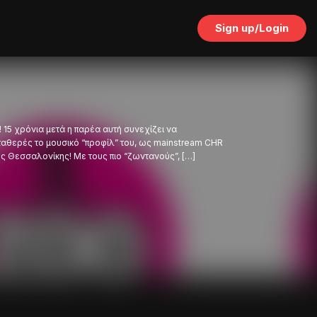
Sign up/Login
 15 χρόνια μετά η παρέα αυτή συνεχίζει να
ταθερές το μουσικό “προφίλ” του, ως mainstream CHR
ης Θεσσαλονίκης! Με τους πιο “ζωντανούς”, […]