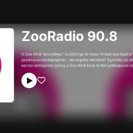
ZooRadio 90.8
O Zοο 90.8 “γεννήθηκε” το 2003 με το moto “Η δική σου παρέα”!
μεγαλώνει και παραμένει… πιο κεφάτη από ποτέ!! Έχοντας ως σ
και την αστείρευτη τρέλα, ο Zoo 90.8 είναι το Νο1 ραδιόφωνο τ