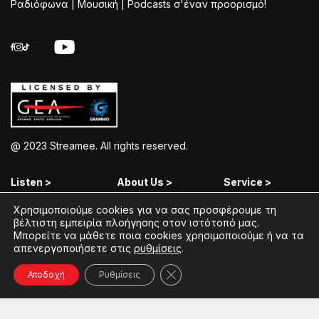
Ραδιόφωνα | Μουσική | Podcasts σ'έναν προορισμό!
@ 2023 Streamee. All rights reserved.
Listen >
About Us >
Service >
Χρησιμοποιούμε cookies για να σας προσφέρουμε τη
Streamee Radios
Policy
Free Download
βέλτιστη εμπειρία πλοήγησης στον ιστότοπό μας.
Μπορείτε να μάθετε ποια cookies χρησιμοποιούμε ή να τα
Moods
Terms of Use
Add Your Station
απενεργοποιήσετε στις
ρυθμίσεις
.
Radios
Coins Explained
Contact
Κλείσιμο του Cookie banner γ
Αποδοχή
Ρυθμίσεις
Podcasts
Streamee News
Contests