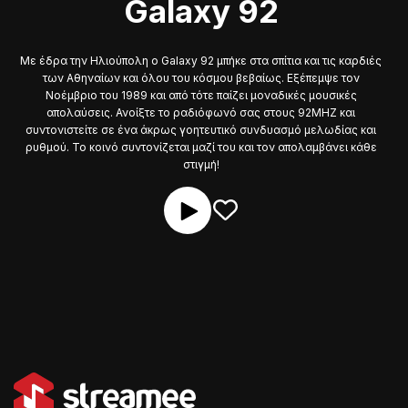
Galaxy 92
Με έδρα την Ηλιούπολη ο Galaxy 92 μπήκε στα σπίτια και τις καρδιές
των Αθηναίων και όλου του κόσμου βεβαίως. Εξέπεμψε τον
Νοέμβριο του 1989 και από τότε παίζει μοναδικές μουσικές
απολαύσεις. Ανοίξτε το ραδιόφωνό σας στους 92ΜΗΖ και
συντονιστείτε σε ένα άκρως γοητευτικό συνδυασμό μελωδίας και
ρυθμού. Το κοινό συντονίζεται μαζί του και τον απολαμβάνει κάθε
στιγμή!