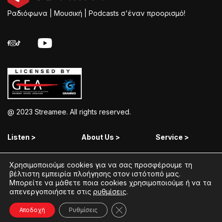
Ραδιόφωνα | Μουσική | Podcasts σ'έναν προορισμό!
@ 2023 Streamee. All rights reserved.
Listen >
About Us >
Service >
Streamee Radios
Policy
Free Download
Χρησιμοποιούμε cookies για να σας προσφέρουμε τη
βέλτιστη εμπειρία πλοήγησης στον ιστότοπό μας.
Moods
Terms of Use
Add Your Station
Μπορείτε να μάθετε ποια cookies χρησιμοποιούμε ή να τα
Radios
Coins Explained
Contact
απενεργοποιήσετε στις
ρυθμίσεις
.
Podcasts
Streamee News
Κλείσιμο του Cookie banner γ
Αποδοχή
Ρυθμίσεις
Contests