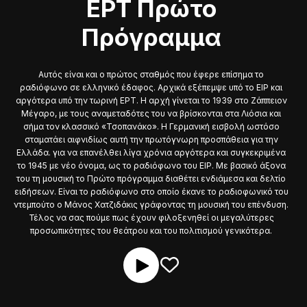
ΕΡΤ Πρώτο
Πρόγραμμα
Αυτός είναι και ο πρώτος σταθμός που έφερε επίσημα το
ραδιόφωνο σε ελληνικό έδαφος. Αρχικά εξέπεμψε υπό το ΕΙΡ και
αργότερα υπό την τωρινή ΕΡΤ. Η αρχή γίνεται το 1939 στο Ζάππειον
Μέγαρο, με τους αναμεταδότες του να βρίσκονται στα Λιόσια και
σήμα τον κλασσικό «Τσοπανάκο». Η Γερμανική εισβολή ωστόσο
σταματάει αιφνιδίως αυτή την πρωτόγνωρη προσπάθεια για την
Ελλάδα. για να επανέλθει λίγα χρόνια αργότερα και συγκεκριμένα
το 1945 με νέο όνομα, ως το ραδιόφωνο του ΕΙΡ. Με βασικό άξονα
του τη μουσική το Πρώτο πρόγραμμα διαθέτει ενδιάμεσα και δελτίο
ειδήσεων. Είναι το ραδιόφωνο στο οποίο έκανε το ραδιοφωνικό του
ντεμπούτο ο Μάνος Χατζιδάκις γράφοντας τη μουσική του επένδυση.
Τέλος να σας πούμε πως έχουν φιλοξενηθεί οι μεγαλύτερες
προσωπικότητες του θεάτρου και του πολιτισμού γενικότερα.