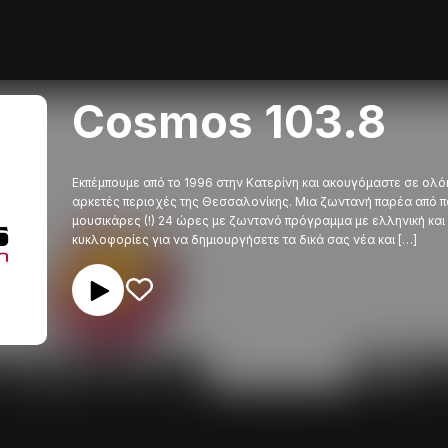
Cosmos 103.8
Εκπέμπουμε από το 1996 στην Κατερίνη και ακουγόμαστε σε ολόκλ
αρκετές περιοχές της Θεσσαλονίκης. Μια ζωντανή παρέα από 
μουσικάρες (!) 24 ώρες με ζωντανό πρόγραμμα με ελληνική και 
κυκλοφορίες για να δημιουργήσετε τα δικά σας νέα και […]