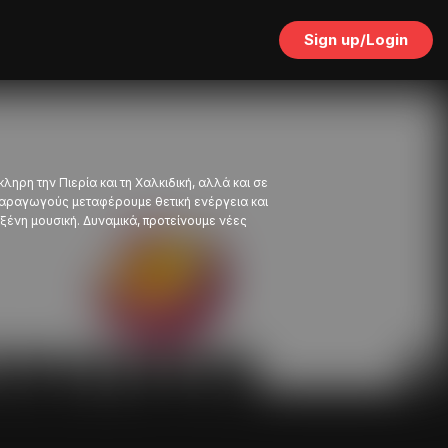
Sign up/Login
ηρη την Πιερία και τη Χαλκιδική, αλλά και σε
παραγωγούς μεταφέρουμε θετική ενέργεια και
ξένη μουσική. Δυναμικά, προτείνουμε νέες