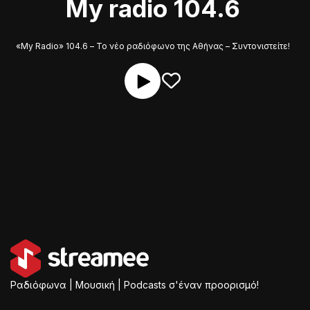
My radio 104.6
«My Radio» 104.6 – Το νέο ραδιόφωνο της Αθήνας – Συντονιστείτε!
Ραδιόφωνα | Μουσική | Podcasts σ'έναν προορισμό!