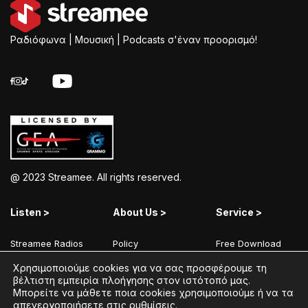
Ραδιόφωνα | Μουσική | Podcasts σ'έναν προορισμό!
@ 2023 Streamee. All rights reserved.
Listen >
About Us >
Service >
Streamee Radios
Policy
Free Download
Moods
Terms of Use
Add Your Station
Χρησιμοποιούμε cookies για να σας προσφέρουμε τη
βέλτιστη εμπειρία πλοήγησης στον ιστότοπό μας.
Radios
Coins Explained
Contact
Μπορείτε να μάθετε ποια cookies χρησιμοποιούμε ή να τα
απενεργοποιήσετε στις
ρυθμίσεις
.
Podcasts
Streamee News