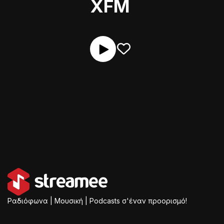
XFM
Ραδιόφωνα | Μουσική | Podcasts σ'έναν προορισμό!