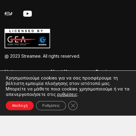
@ 2023 Streamee. All rights reserved.
Listen >
About Us >
Service >
Χρησιμοποιούμε cookies για να σας προσφέρουμε τη
βέλτιστη εμπειρία πλοήγησης στον ιστότοπό μας.
Streamee Radios
Policy
Free Download
Μπορείτε να μάθετε ποια cookies χρησιμοποιούμε ή να τα
απενεργοποιήσετε στις
ρυθμίσεις
.
Moods
Terms of Use
Add Your Station
Radios
Coins Explained
Contact
Κλείσιμο του Cookie banner γ
Αποδοχή
Ρυθμίσεις
Podcasts
Streamee News
Contests