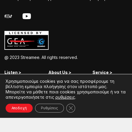
@ 2023 Streamee. All rights reserved.
Listen >
About Us >
Service >
Χρησιμοποιούμε cookies για να σας προσφέρουμε τη
Streamee Radios
Policy
Free Download
βέλτιστη εμπειρία πλοήγησης στον ιστότοπό μας.
Μπορείτε να μάθετε ποια cookies χρησιμοποιούμε ή να τα
Moods
Terms of Use
Add Your Station
απενεργοποιήσετε στις
ρυθμίσεις
.
Radios
Coins Explained
Contact
Κλείσιμο του Cookie banner γ
Αποδοχή
Ρυθμίσεις
Podcasts
Streamee News
Contests