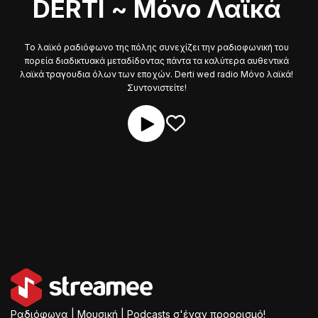
DERTI ~ Μόνο Λαϊκά
Το λαϊκό ραδιόφωνο της πόλης συνεχίζει την ραδιοφωνική του
πορεία διαδικτυακά μεταδίδοντας πάντα τα καλύτερα αυθεντικά
λαϊκά τραγουδια όλων των εποχών. Derti wed radio Μόνο λαϊκά!
Συντονιστείτε!
Ραδιόφωνα | Μουσική | Podcasts σ'έναν προορισμό!