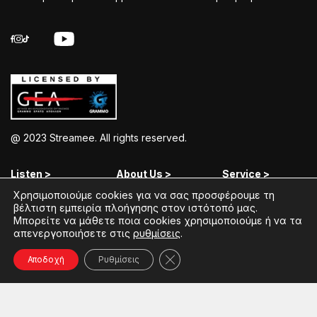
@ 2023 Streamee. All rights reserved.
Listen >
About Us >
Service >
Χρησιμοποιούμε cookies για να σας προσφέρουμε τη
Streamee Radios
Policy
Free Download
βέλτιστη εμπειρία πλοήγησης στον ιστότοπό μας.
Μπορείτε να μάθετε ποια cookies χρησιμοποιούμε ή να τα
Moods
Terms of Use
Add Your Station
απενεργοποιήσετε στις
ρυθμίσεις
.
Radios
Coins Explained
Contact
Κλείσιμο του Cookie banner γ
Αποδοχή
Ρυθμίσεις
Podcasts
Streamee News
Contests