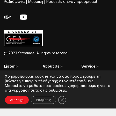
Ραδιόφωνα | Μουσική | Podcasts σ'έναν προορισμό!
@ 2023 Streamee. All rights reserved.
Listen >
About Us >
Service >
Χρησιμοποιούμε cookies για να σας προσφέρουμε τη
Streamee Radios
Policy
Free Download
βέλτιστη εμπειρία πλοήγησης στον ιστότοπό μας.
Μπορείτε να μάθετε ποια cookies χρησιμοποιούμε ή να τα
Moods
Terms of Use
Add Your Station
απενεργοποιήσετε στις
ρυθμίσεις
.
Radios
Coins Explained
Contact
Κλείσιμο του Cookie banner γ
Αποδοχή
Ρυθμίσεις
Podcasts
Streamee News
Contests