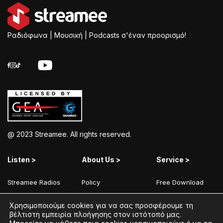
Ραδιόφωνα | Μουσική | Podcasts σ'έναν προορισμό!
@ 2023 Streamee. All rights reserved.
Listen >
About Us >
Service >
Streamee Radios
Policy
Free Download
Moods
Terms of Use
Add Your Station
Χρησιμοποιούμε cookies για να σας προσφέρουμε τη
Radios
Coins Explained
Contact
βέλτιστη εμπειρία πλοήγησης στον ιστότοπό μας.