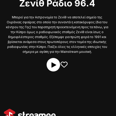
Ζενίθ Ράδιο 96.4
Μπορεί για την Αστρονομία το Ζενίθ να αποτελεί σημείο της
Ουράνιας σφαίρας στο οποίο την συναντά η κατακόρυφος (δια του
κέντρου της Γης) του παρατηρητή προεκτεινόμενη προς τα πάνω, για
την Κύπρο όμως ο ραδιοφωνικός σταθμός Ζενίθ είναι ίσως ο
δημοφιλέστερος σταθμός. Εξέπεμψε για πρώτη φορά το 1991 και
βρίσκεται ανάμεσα στους πρωτοπόρους στον τομέα της ιδιωτικής
ραδιοφωνίας στην Κύπρο. Παίζει όλες τις ελληνικές επιτυχίες του
σήμερα με αγάπη για την Μainstream μουσική.