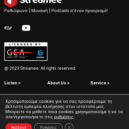
Ραδιόφωνα | Μουσική | Podcasts σ'έναν προορισμό!
@ 2023 Streamee. All rights reserved.
Listen >
About Us >
Service >
Streamee Radios
Policy
Free Download
Χρησιμοποιούμε cookies για να σας προσφέρουμε τη
Moods
Terms of Use
Add Your Station
βέλτιστη εμπειρία πλοήγησης στον ιστότοπό μας.
Μπορείτε να μάθετε ποια cookies χρησιμοποιούμε ή να τα
Radios
Coins Explained
Contact
απενεργοποιήσετε στις
ρυθμίσεις
.
Podcasts
Streamee News
Κλείσιμο του Cookie banner γ
Αποδοχή
Ρυθμίσεις