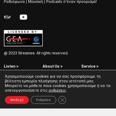
Ραδιόφωνα | Μουσική | Podcasts σ'έναν προορισμό!
@ 2023 Streamee. All rights reserved.
Listen >
About Us >
Service >
Χρησιμοποιούμε cookies για να σας προσφέρουμε τη
Streamee Radios
Policy
Free Download
βέλτιστη εμπειρία πλοήγησης στον ιστότοπό μας.
Μπορείτε να μάθετε ποια cookies χρησιμοποιούμε ή να τα
Moods
Terms of Use
Add Your Station
απενεργοποιήσετε στις
ρυθμίσεις
.
Radios
Coins Explained
Contact
Κλείσιμο του Cookie banner γ
Αποδοχή
Ρυθμίσεις
Podcasts
Streamee News
Contests