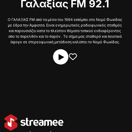
Γαλαξίας FM 92.1
O ΓΑΛΑΞIΑΣ FM από τα μέσα του 1994 εκπέμπει στο Νομό Φωκίδας
με έδρα την Άμφισσα. Ειναι ενημερωτικός ραδιοφωνικός σταθμός
και παρουσιάζει κατα το πλείστον θέματα τοπικού ενδιαφέροντος
απο το παρελθόν και το παρόν . Το σήμα μας σταθερό και ποιοτικά
άψογο σε στερεοφωνική μετάδοση καλύπτει το Νομό Φωκίδας.