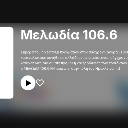
Μελωδία 106.6
Σήμερα που η νέα τάξη πραγμάτων στην σύγχρονη αγορά ξεφεύγ
καταναλωτικές συνήθειες αλλάζουν, απαιτείται ένας σύγχρονος
καταναλωτή, για σωστή προβολή και προώθηση των προϊόντων το
ο ΜΕΛΩΔΙΑ 106,6 FM εκπέμπει στην πόλη του Ηρακλείου […]