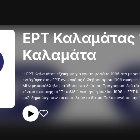
ΕΡΤ Καλαμάτας 1
Καλαμάτα
Η ΕΡΤ Καλαμάτας εξέπεμψε για πρώτη φορά το 1986 στα μεσαία 
εντάχθηκε στην ΕΡΤ ενώ από τις 8 Φεβρουαρίου 1996 εκπέμπει κ
MHz με παράλληλη μετάδοση στο Δεύτερο Πρόγραμμα. Από τότε 
κέντρο εκπομπής το "Πεταλίδι". Από την 1η Ιουλίου 1998, η ΕΡΤ
μαζί δημιούργησαν και αποτελούν το δίκτυο Πελοποννήσου της 