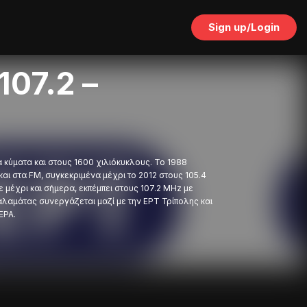
Sign up/Login
07.2 –
κύματα και στους 1600 χιλιόκυκλους. Το 1988
αι στα FM, συγκεκριμένα μέχρι το 2012 στους 105.4
μέχρι και σήμερα, εκπέμπει στους 107.2 MHz με
 Καλαμάτας συνεργάζεται μαζί με την ΕΡΤ Τρίπολης και
ΕΡΑ.