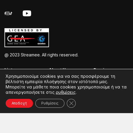
@ 2023 Streamee. All rights reserved.
Listen >
About Us >
Service >
Χρησιμοποιούμε cookies για να σας προσφέρουμε τη
βέλτιστη εμπειρία πλοήγησης στον ιστότοπό μας.
Streamee Radios
Policy
Free Download
Μπορείτε να μάθετε ποια cookies χρησιμοποιούμε ή να τα
απενεργοποιήσετε στις
ρυθμίσεις
.
Moods
Terms of Use
Add Your Station
Radios
Coins Explained
Contact
Κλείσιμο του Cookie banner γ
Αποδοχή
Ρυθμίσεις
Podcasts
Streamee News
Contests