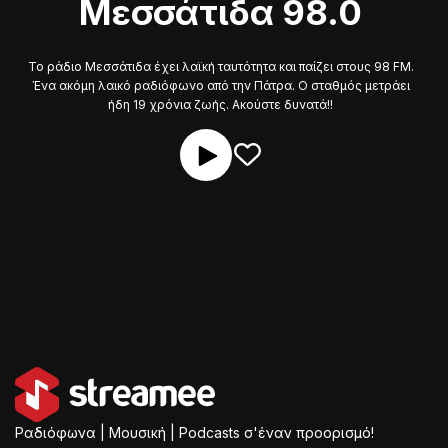
Μεσσάτιδα 98.0
To ράδιο Μεσσάτιδα έχει λαϊκή ταυτότητα και παίζει στους 98 FM.
Ένα ακόμη λαικό ραδιόφωνο από την Πάτρα. Ο σταθμός μετράει
ήδη 19 χρόνια ζωής. Ακούστε δυνατά!!
Ραδιόφωνα | Μουσική | Podcasts σ'έναν προορισμό!