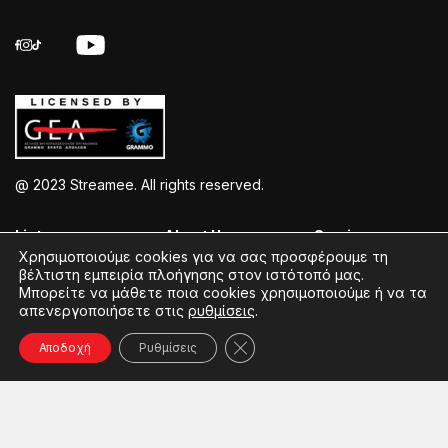
@ 2023 Streamee. All rights reserved.
Listen >
About Us >
Service >
Χρησιμοποιούμε cookies για να σας προσφέρουμε τη
βέλτιστη εμπειρία πλοήγησης στον ιστότοπό μας.
Streamee Radios
Policy
Free Download
Μπορείτε να μάθετε ποια cookies χρησιμοποιούμε ή να τα
απενεργοποιήσετε στις
ρυθμίσεις
.
Moods
Terms of Use
Add Your Station
Radios
Coins Explained
Contact
Κλείσιμο του Cookie banner γ
Αποδοχή
Ρυθμίσεις
Podcasts
Streamee News
Contests