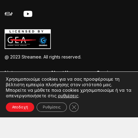
@ 2023 Streamee. All rights reserved.
Listen >
About Us >
Service >
Χρησιμοποιούμε cookies για να σας προσφέρουμε τη
βέλτιστη εμπειρία πλοήγησης στον ιστότοπό μας.
Streamee Radios
Policy
Free Download
Μπορείτε να μάθετε ποια cookies χρησιμοποιούμε ή να τα
απενεργοποιήσετε στις
ρυθμίσεις
.
Moods
Terms of Use
Add Your Station
Radios
Coins Explained
Contact
Κλείσιμο του Cookie banner γ
Αποδοχή
Ρυθμίσεις
Podcasts
Streamee News
Contests