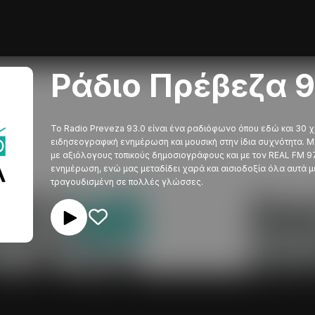
Ράδιο Πρέβεζα 
Το Radio Preveza 93.0 είναι ένα ραδιόφωνο όπου εδώ και 30 
ειδησεογραφική ενημέρωση και μουσική στην ίδια συχνότητα. Μ
με αξιόλογους τοπικούς δημοσιογράφους και με τον REAL FM 97
ενημέρωση, ενώ μας μεταδίδει χαρά και αισιοδοξία όλα αυτά μ
τραγουδισμένη σε πολλές γλώσσες.