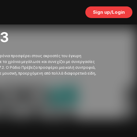
Sign up/Login
93
χρόνια προσφέρει στους ακροατές του έγκυρη
ε τα χρόνια μεγάλωσε και συνεχίζει με συνεργασίες
.2. Ο Ράδιο Πρέβεζα προσφέρει μια καλή συντροφιά,
ε μουσική, προερχόμενη από πολλά διαφορετικά είδη,