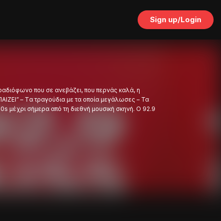
Sign up/Login
 ραδιόφωνο που σε ανεβάζει, που περνάς καλά, η
”ΠΑΙΖΕΙ” – Tα τραγούδια με τα οποία μεγάλωσες – Τα
0s μέχρι σήμερα από τη διεθνή μουσική σκηνή. O 92.9