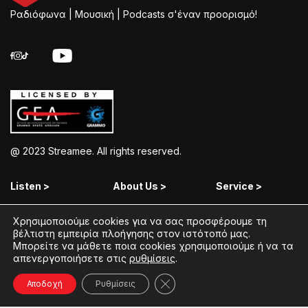
Ραδιόφωνα | Μουσική | Podcasts σ'έναν προορισμό!
@ 2023 Streamee. All rights reserved.
Listen >
About Us >
Service >
Streamee Radios
Policy
Free Download
Χρησιμοποιούμε cookies για να σας προσφέρουμε τη
βέλτιστη εμπειρία πλοήγησης στον ιστότοπό μας.
Moods
Terms of Use
Add Your Station
Μπορείτε να μάθετε ποια cookies χρησιμοποιούμε ή να τα
απενεργοποιήσετε στις
ρυθμίσεις
.
Radios
Coins Explained
Contact
Podcasts
Streamee News
Κλείσιμο του Cookie banner γ
Αποδοχή
Ρυθμίσεις
Contests