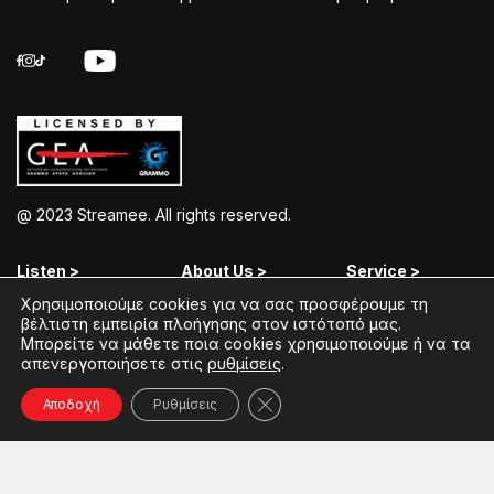
@ 2023 Streamee. All rights reserved.
Listen >
About Us >
Service >
Χρησιμοποιούμε cookies για να σας προσφέρουμε τη
Streamee Radios
Policy
Free Download
βέλτιστη εμπειρία πλοήγησης στον ιστότοπό μας.
Μπορείτε να μάθετε ποια cookies χρησιμοποιούμε ή να τα
Moods
Terms of Use
Add Your Station
απενεργοποιήσετε στις
ρυθμίσεις
.
Radios
Coins Explained
Contact
Κλείσιμο του Cookie banner γ
Αποδοχή
Ρυθμίσεις
Podcasts
Streamee News
Contests