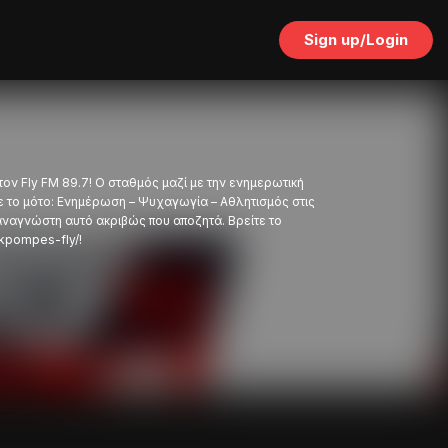
Sign up/Login
ν Fly FM 89.7! O σταθμός μαζί με την ενημερωτική
 το μότο: Ενημέρωση – Ψυχαγωγία – Αθλητισμός στις
αναγνώστη αυτό ακριβώς που αποζητά. Βρείτε το
kpompes-fly/!