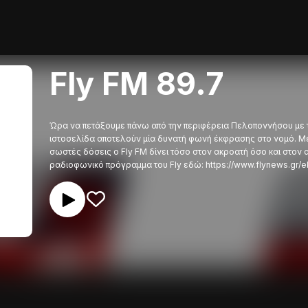
Fly FM 89.7
Ώρα να πετάξουμε πάνω από την περιφέρεια Πελοποννήσου με το
ιστοσελίδα αποτελούν μία δυνατή φωνή έκφρασης στο νομό. Με
σωστές δόσεις o Fly FM δίνει τόσο στον ακροατή όσο και στον 
ραδιοφωνικό πρόγραμμα του Fly εδώ: https://www.flynews.gr/e