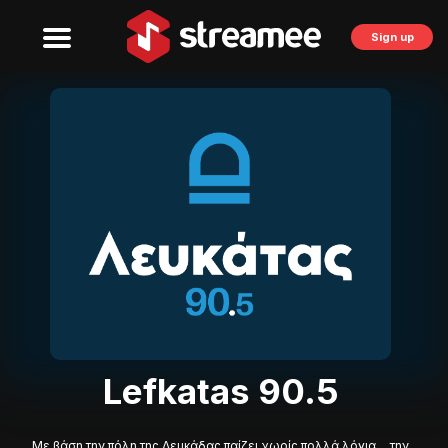
Sign up
Lefkatas 90.5
Με βάση την πόλη της Λευκάδας παίζει χωρίς πολλά λόγια… την