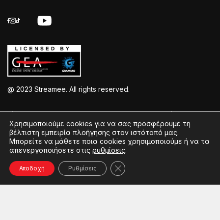
@ 2023 Streamee. All rights reserved.
Listen >
About Us >
Service >
Χρησιμοποιούμε cookies για να σας προσφέρουμε τη
βέλτιστη εμπειρία πλοήγησης στον ιστότοπό μας.
Streamee Radios
Policy
Free Download
Μπορείτε να μάθετε ποια cookies χρησιμοποιούμε ή να τα
απενεργοποιήσετε στις
ρυθμίσεις
.
Moods
Terms of Use
Add Your Station
Radios
Coins Explained
Contact
Κλείσιμο του Cookie banner γ
Αποδοχή
Ρυθμίσεις
Podcasts
Streamee News
Contests