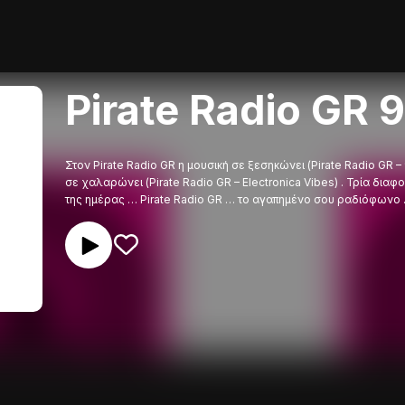
Pirate Radio GR 
Στον Pirate Radio GR η μουσική σε ξεσηκώνει (Pirate Radio GR – 
σε χαλαρώνει (Pirate Radio GR – Electronica Vibes) . Τρία δια
της ημέρας … Pirate Radio GR … το αγαπημένο σου ραδιόφωνο 