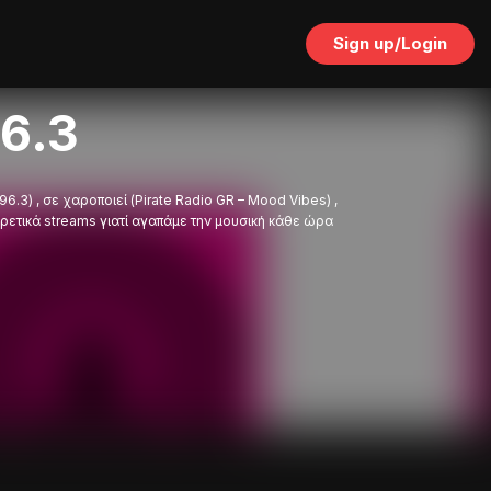
Sign up/Login
96.3
96.3) , σε χαροποιεί (Pirate Radio GR – Mood Vibes) ,
φορετικά streams γιατί αγαπάμε την μουσική κάθε ώρα
.