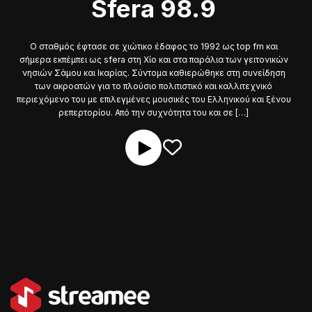
Sfera 98.9
Ο σταθμός έφτασε σε χιώτικο έδαφος το 1992 ως top fm και
σήμερα εκπέμπει ως sfera στη Χίο και στα παράλια των γειτονικών
νησιών Σάμου και Ικαρίας. Σύντομα καθιερώθηκε στη συνείδηση
των ακροατών για το πλούσιο πολιτιστικό και καλλιτεχνικό
περιεχόμενο του με επιλεγμένες μουσικές του Ελληνικού και ξένου
ρεπερτορίου. Από την συχνότητα του και σε […]