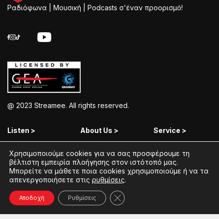
Ραδιόφωνα | Μουσική | Podcasts σ'έναν προορισμό!
@ 2023 Streamee. All rights reserved.
Listen >
About Us >
Service >
Streamee Radios
Policy
Free Download
Χρησιμοποιούμε cookies για να σας προσφέρουμε τη
βέλτιστη εμπειρία πλοήγησης στον ιστότοπό μας.
Moods
Terms of Use
Add Your Station
Μπορείτε να μάθετε ποια cookies χρησιμοποιούμε ή να τα
απενεργοποιήσετε στις
ρυθμίσεις
.
Radios
Coins Explained
Contact
Κλείσιμο του Cookie banner γ
Podcasts
Streamee News
Αποδοχή
Ρυθμίσεις
Contests