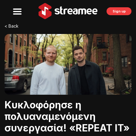
Sign up
< Back
Κυκλοφόρησε η
πολυαναμενόμενη
συνεργασία! «REPEAT IT»