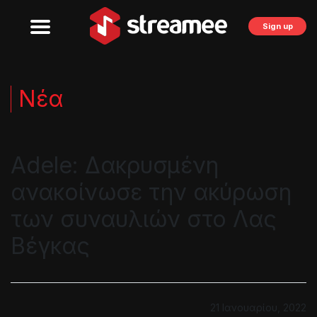
Sign up
Νέα
Adele: Δακρυσμένη
ανακοίνωσε την ακύρωση
των συναυλιών στο Λας
Βέγκας
21 Ιανουαρίου, 2022