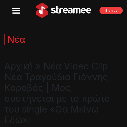
Sign up
Νέα
Αρχική » Νέα Video Clip
Νέα Τραγούδια Γιάννης
Κοροβός | Μας
συστήνεται με το πρώτο
του single «Θα Μείνω
Εδώ»!