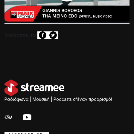
Μοιράσου το
Ραδιόφωνα | Μουσική | Podcasts σ'έναν προορισμό!