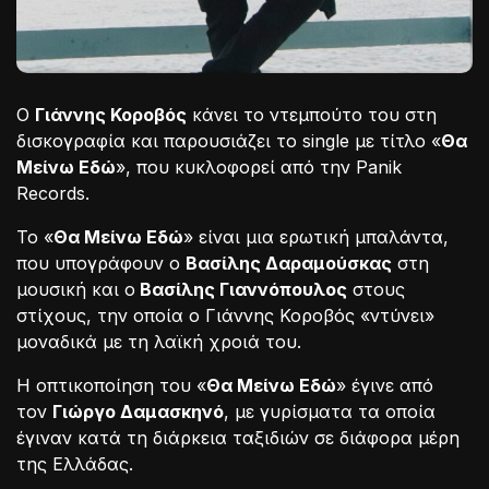
Ο
Γιάννης Κοροβός
κάνει το ντεμπούτο του στη
δισκογραφία και παρουσιάζει το single με τίτλο «
Θα
Μείνω Εδώ
», που κυκλοφορεί από την Panik
Records.
Το «
Θα Μείνω Εδώ
» είναι μια ερωτική μπαλάντα,
που υπογράφουν ο
Βασίλης Δαραμούσκας
στη
μουσική και ο
Βασίλης Γιαννόπουλος
στους
στίχους, την οποία ο Γιάννης Κοροβός «ντύνει»
μοναδικά με τη λαϊκή χροιά του.
Η οπτικοποίηση του «
Θα Μείνω Εδώ
» έγινε από
τον
Γιώργο Δαμασκηνό
, με γυρίσματα τα οποία
έγιναν κατά τη διάρκεια ταξιδιών σε διάφορα μέρη
της Ελλάδας.