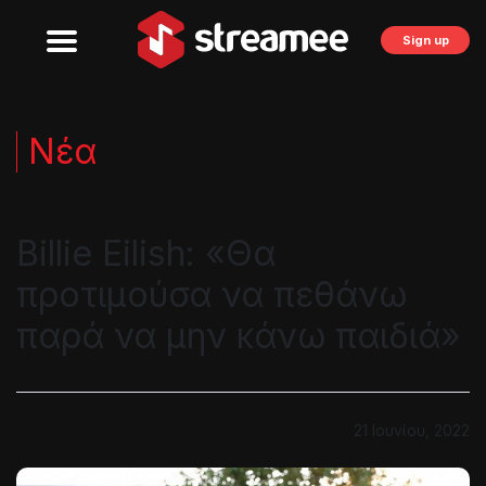
Sign up
Νέα
Billie Eilish: «Θα
προτιμούσα να πεθάνω
παρά να μην κάνω παιδιά»
21 Ιουνίου, 2022