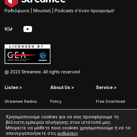
Ραδιόφωνα | Μουσική | Podcasts σ'έναν προορισμό!
@ 2023 Streamee. All rights reserved.
Listen >
About Us >
Service >
Streamee Radios
Policy
Free Download
Moods
Terms of Use
Add Your Station
Χρησιμοποιούμε cookies για να σας προσφέρουμε τη
Radios
Coins Explained
Contact
βέλτιστη εμπειρία πλοήγησης στον ιστότοπό μας.
Μπορείτε να μάθετε ποια cookies χρησιμοποιούμε ή να τα
Podcasts
Streamee News
απενεργοποιήσετε στις
ρυθμίσεις
.