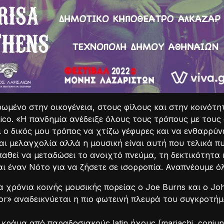
ερωμένο στην οικογένεια, στους φίλους και στην κοινότ
xico. «Η πανδημία ανέδειξε όλους τους τρόπους με τους
αι ο δικός μου τρόπος να χτίζω γέφυρες και να ενθαρρύ
αι μελαγχολία αλλά η μουσική είναι αυτή που τελικά πυ
αθεί να μεταδώσει το ανοιχτό πνεύμα, τη δεκτικότητα κ
ι έναν Νότο για να ζήσετε σε ισορροπία. Αναπνέουμε όλ
 χρόνια κοινής μουσικής πορείας ο Joe Burns και ο Joh
dor» αναδεικνύεται η πιο φωτεινή πλευρά του συγκροτήμ
κράμα από παραδοσιακούς latin ήχους (mariachi, conjunto,