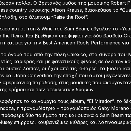
ωσαν πολλά. Ο Βρετανός μύθος της μουσικής Robert Plan
ass country μουσικής Alison Krauss, διασκεύασε το “Quatt
 δηλαδή, στο άλμπουμ “Raise the Roof”.
lexico και οι Iron & Wine του Sam Beam, έβγαλαν το «Y
n the Reins. Και βρέθηκαν υποψήφιοι για δύο βραβεία G
rn και μία για την Best American Roots Performance για 
το όνομά του από την πόλη Calexico, στα σύνορα του Μ
ετίες καριέρας και με φανατικούς φίλους σε όλο τον κ
αι φυσικό λοιπόν, οι ήχοι από τις κιθάρες, τα βιολιά κα
s και John Convertino την εποχή που αυτοί μεγάλωναν. 
 αμερικάνικη παράδοση, στις μουσικές που ακούγονταν σ
της ερήμου και των ατελείωτων δρόμων.
λοφόρησε το καινούργιο τους album, “El Mirador”, το δέ
ndoza, η τραγουδίστρια – τραγουδοποιός Gaby Moreno α
 πρόσφερε δύο ποιήματα της και φυσικά ο Sam Beam των 
lusey επιρροές, κουβανέζικες κιθάρες και λατινοαμερικ