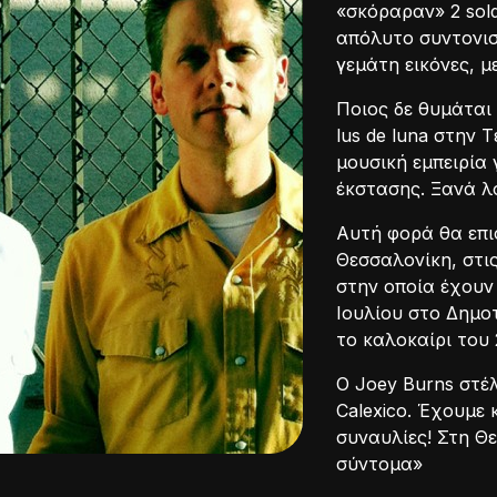
«σκόραραν» 2 sol
απόλυτο συντονισ
γεμάτη εικόνες, μ
Ποιος δε θυμάται 
lus de luna στην
μουσική εμπειρία 
έκστασης. Ξανά λ
Αυτή φορά θα επι
Θεσσαλονίκη, στι
στην οποία έχουν 
Ιουλίου στο Δημο
το καλοκαίρι του 
O Joey Burns στέλ
Calexico. Έχουμε 
συναυλίες! Στη Θ
σύντομα»