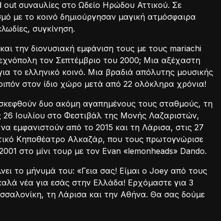
d out συναυλίες στο Ωδείο Ηρώδου Αττικού. Σε
μό με το κοινό δημιούργησαν μαγική ατμόσφαιρα
ελωδίες, συγκίνηση.
και την διονυσιακή εμφάνιση τους με τους mariachi
 Tεχνόπολη τον Σεπτέμβριο του 2000; Μια αξέχαστη
για το ελληνικό κοινό. Μια βραδιά απόλυτης μουσικής
οιπόν στον ίδιο χώρο μετά από 22 ολόκληρα χρόνια!
σκεφθούν δυο ακόμη αγαπημένους τους σταθμούς, τη
ς 26 Ιουλίου στο Φεστιβάλ της Μονής Λαζαριστών,
να εμφανιστούν από το 2015 και τη Λάρισα, στις 27
τικό Κηποθέατρο Αλκαζάρ, που τους πρωτογνώρισε
2001 στο μίνι τουρ με τον Evan «lemonheads» Dandο.
νει το μήνυμά του: «Γεια σας! Είμαι ο Joey από τους
καλά νέα για εσάς στην Ελλάδα! Ερχόμαστε για 3
εσσαλονίκη, τη Λάρισα και την Αθήνα. Θα σας δούμε