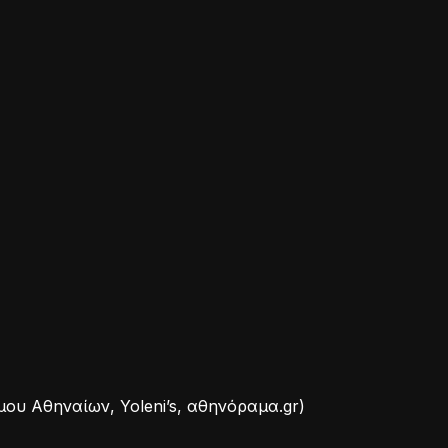
μου Αθηναίων, Yoleni’s, αθηνόραμα.gr)