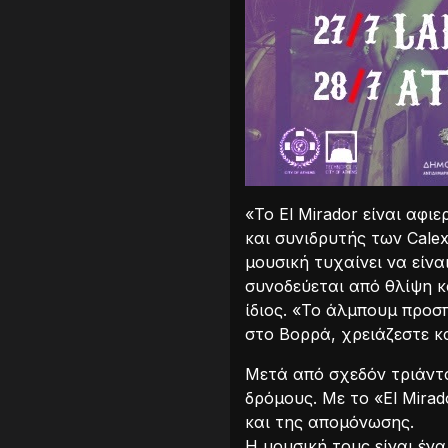
«Το El Mirador είναι αφι
και συνιδρυτής των Cale
μουσική τυχαίνει να είν
συνοδεύεται από θλίψη κ
ίδιος. «Το άλμπουμ προσπ
στο Βορρά, χρειάζεστε κα
Μετά από σχεδόν τριάντα
δρόμους. Με το «El Mira
και της απομόνωσης.
Η μουσική τους είναι ένα 