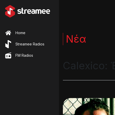
Home
Νέα
Streamee Radios
FM Radios
Calexico: