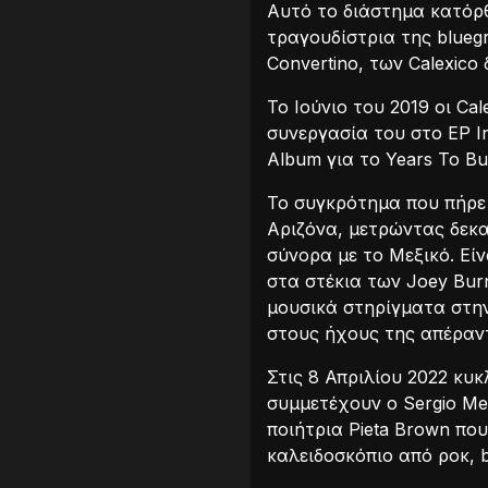
Αυτό το διάστημα κατόρθ
τραγουδίστρια της bluegr
Convertino, των Calexico
Το Ιούνιο του 2019 οι Ca
συνεργασία του στο EP I
Album για το Years To Bu
Το συγκρότημα που πήρε 
Αριζόνα, μετρώντας δεκα
σύνορα με το Μεξικό. Είν
στα στέκια των Joey Burn
μουσικά στηρίγματα στην
στους ήχους της απέραν
Στις 8 Απριλίου 2022 κυκ
συμμετέχουν ο Sergio Me
ποιήτρια Pieta Brown που
καλειδοσκόπιο από ροκ, b