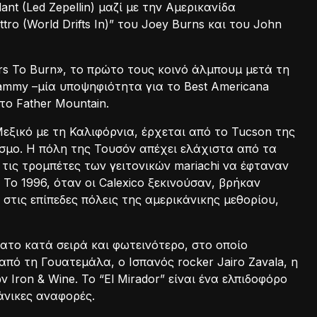
t (Led Zepellin) μαζί με την Αμερικανίδα
ro (World Drifts In)” του Joey Burns και του John
ears To Burn», το πρώτο τους κοινό άλμπουμ μετά τη
rammy –μία υποψηφιότητα για το Best Americana
το Father Mountain.
εξικό με τη Καλιφόρνια, έρχεται από το Tucson της
όσμο. Η πόλη της Τουσόν απέχει ελάχιστα από τα
ι τις τρομπέτες των γειτονικών mariachi να έφταναν
Το 1996, όταν οι Calexico ξεκινούσαν, βρήκαν
τις επίπεδες πόλεις της αμερικάνικης μεθορίου,
κατο κατά σειρά και φωτεινότερο, στο οποίο
πό τη Γουατεμάλα, ο Ισπανός rocker Jairo Zavala, η
Iron & Wine. Το “El Mirador” είναι ένα ελπιδοφόρο
άνικες αναφορές.