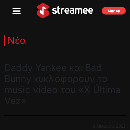
Sign up
Νέα
Daddy Yankee και Bad
Bunny κυκλοφορούν το
music video του «X Última
Vez»
8 Απριλίου, 2022