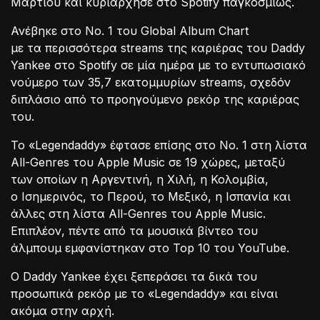
Μαρτίου και κυριάρχησε στο Spotify παγκοσμίως.
Ανέβηκε στο No. 1 του Global Album Chart
με τα περισσότερα streams της καριέρας του Daddy
Yankee στο Spotify σε μία ημέρα με το εντυπωσιακό
νούμερο των 35,7 εκατομμυρίων streams, σχεδόν
διπλάσιο από το προηγούμενο ρεκόρ της καριέρας
του.
Το «Legendaddy» έφτασε επίσης στο No. 1 στη λίστα
All-Genres του Apple Music σε 19 χώρες, μεταξύ
των οποίων η Αργεντινή, η Χιλή, η Κολομβία,
ο Ισημερινός, το Περού, το Μεξικό, η Ισπανία και
άλλες στη λίστα All-Genres του Apple Music.
Επιπλέον, πέντε από τα μουσικά βίντεο του
άλμπουμ εμφανίστηκαν στο Top 10 του YouTube.
Ο Daddy Yankee έχει ξεπεράσει τα δικά του
προσωπικά ρεκόρ με το «Legendaddy» και είναι
ακόμα στην αρχή.