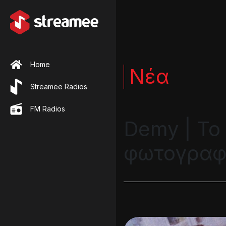
Home
Νέα
Streamee Radios
FM Radios
Demy | Το
φωτογραφί