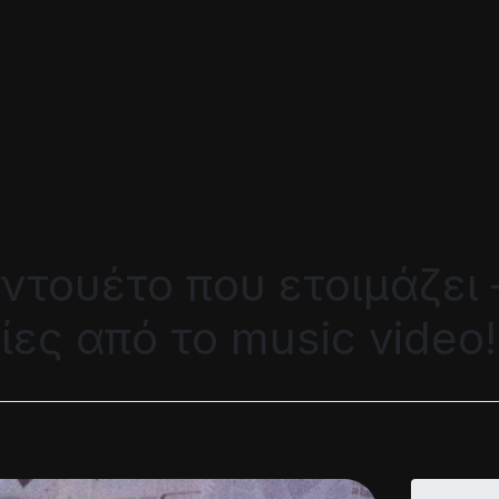
 ντουέτο που ετοιμάζει
ες από το music video!