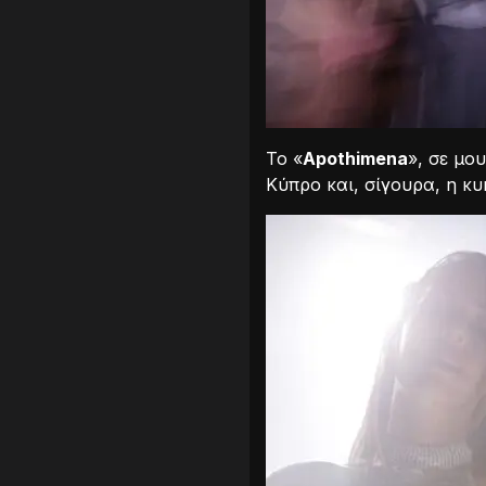
Το «
Apothimena
», σε μο
Κύπρο και, σίγουρα, η κ