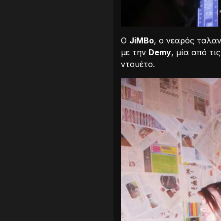
O
JiMBo
, ο νεαρός ταλα
με την
Demy
, μία από τι
ντουέτο.