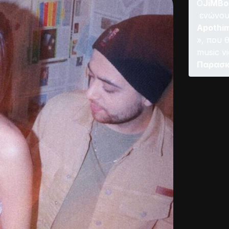
Ο
JiMBo
ενώνουν
Apothi
», που 
music v
Παρασκ