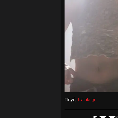
Πηγή:
tralala.gr