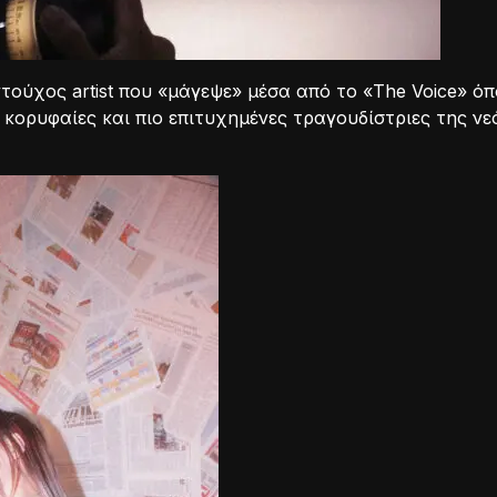
ντούχος artist που «μάγεψε» μέσα από το «The Voice» 
ς κορυφαίες και πιο επιτυχημένες τραγουδίστριες της νε