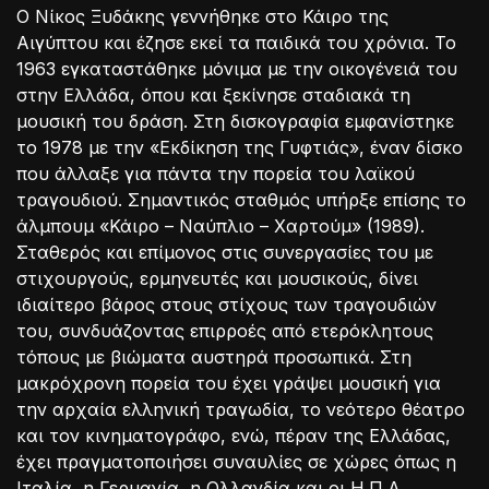
Ο Νίκος Ξυδάκης γεννήθηκε στο Κάιρο της
Αιγύπτου και έζησε εκεί τα παιδικά του χρόνια. Το
1963 εγκαταστάθηκε μόνιμα με την οικογένειά του
στην Ελλάδα, όπου και ξεκίνησε σταδιακά τη
μουσική του δράση. Στη δισκογραφία εμφανίστηκε
το 1978 με την «Εκδίκηση της Γυφτιάς», έναν δίσκο
που άλλαξε για πάντα την πορεία του λαϊκού
τραγουδιού. Σημαντικός σταθμός υπήρξε επίσης το
άλμπουμ «Κάιρο – Ναύπλιο – Χαρτούμ» (1989).
Σταθερός και επίμονος στις συνεργασίες του με
στιχουργούς, ερμηνευτές και μουσικούς, δίνει
ιδιαίτερο βάρος στους στίχους των τραγουδιών
του, συνδυάζοντας επιρροές από ετερόκλητους
τόπους με βιώματα αυστηρά προσωπικά. Στη
μακρόχρονη πορεία του έχει γράψει μουσική για
την αρχαία ελληνική τραγωδία, το νεότερο θέατρο
και τον κινηματογράφο, ενώ, πέραν της Ελλάδας,
έχει πραγματοποιήσει συναυλίες σε χώρες όπως η
Ιταλία, η Γερμανία, η Ολλανδία και οι Η.Π.Α.