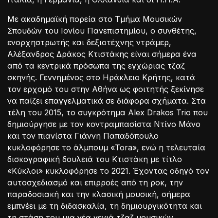
Με ακαδημαϊκή πορεία στο Τμήμα Μουσικών
Σπουδών του Ιονίου Πανεπιστημίου, ο συνθέτης,
ενορχηστρωτής και δεξιοτέχνης ντράμερ,
Αλέξανδρος Δράκος Κτιστάκης είναι σήμερα ένα
από τα κεντρικά πρόσωπα της εγχώριας τζαζ
σκηνής. Γεννημένος στο Ηράκλειο Κρήτης, κατά
τον ερχομό του στην Αθήνα ως φοιτητής ξεκίνησε
να παίζει επαγγελματικά σε διάφορα σχήματα. Στα
τέλη του 2015, το συγκρότημα Alex Drakos Trio που
δημιούργησε με τον κοντραμπασίστα Ντίνο Μάνο
και τον πιανίστα Γιάννη Παπαδόπουλο
κυκλοφόρησε το άλμπουμ «Tora», ενώ η τελευταία
δισκογραφική δουλειά του Κτιστάκη με τίτλο
«Κύκλοι» κυκλοφόρησε το 2021. Έχοντας οδηγό τον
αυτοσχεδιασμό και επιρροές από τη ροκ, την
παραδοσιακή και την κλασική μουσική, σήμερα
εμπνέει με τη διδασκαλία, τη δημιουργικότητα και
τη στάση του μια νέα γενιά τζαζ μουσικών.