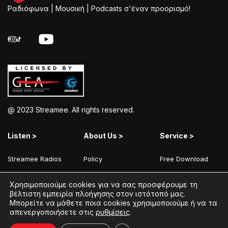
Ραδιόφωνα | Μουσική | Podcasts σ'έναν προορισμό!
@ 2023 Streamee. All rights reserved.
Listen >
About Us >
Service >
Streamee Radios
Policy
Free Download
Moods
Terms of Use
Add Your Station
Χρησιμοποιούμε cookies για να σας προσφέρουμε τη
Radios
Coins Explained
Contact
βέλτιστη εμπειρία πλοήγησης στον ιστότοπό μας.
Μπορείτε να μάθετε ποια cookies χρησιμοποιούμε ή να τα
Podcasts
Streamee News
απενεργοποιήσετε στις
ρυθμίσεις
.
Contests