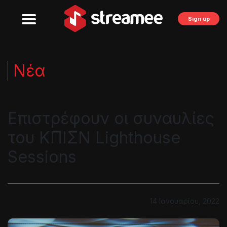
Sign up
Νέα
Επιστρέφoυν οι συναυλίες
του ΚΠΙΣΝ Lighthouse
Sessions
14 Ιανουαρίου, 2022