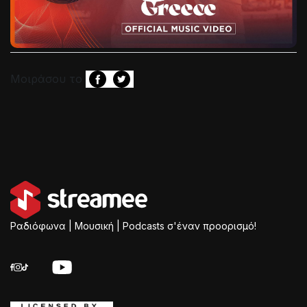
Μοιράσου το
Ραδιόφωνα | Μουσική | Podcasts σ'έναν προορισμό!