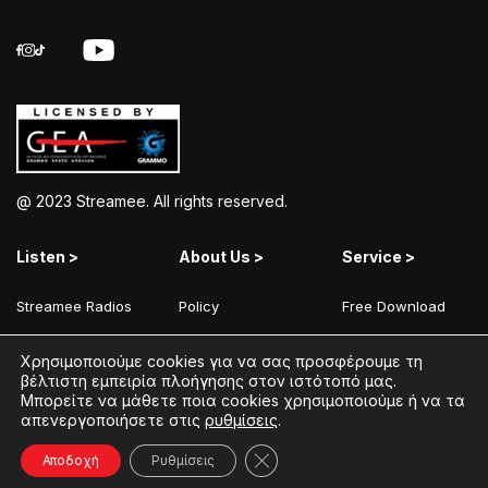
@ 2023 Streamee. All rights reserved.
Listen >
About Us >
Service >
Streamee Radios
Policy
Free Download
Moods
Terms of Use
Add Your Station
Χρησιμοποιούμε cookies για να σας προσφέρουμε τη
Radios
Coins Explained
Contact
βέλτιστη εμπειρία πλοήγησης στον ιστότοπό μας.
Μπορείτε να μάθετε ποια cookies χρησιμοποιούμε ή να τα
Podcasts
Streamee News
απενεργοποιήσετε στις
ρυθμίσεις
.
Contests
Κλείσιμο του Cookie banner γ
Αποδοχή
Ρυθμίσεις