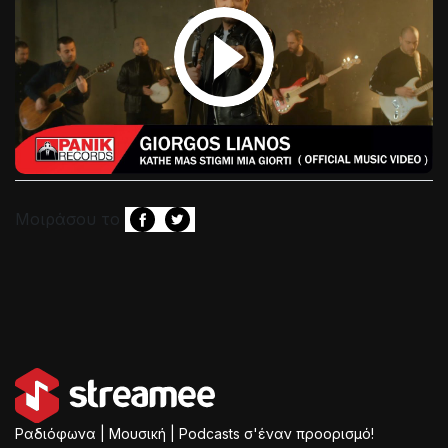
Μοιράσου το
Ραδιόφωνα | Μουσική | Podcasts σ'έναν προορισμό!