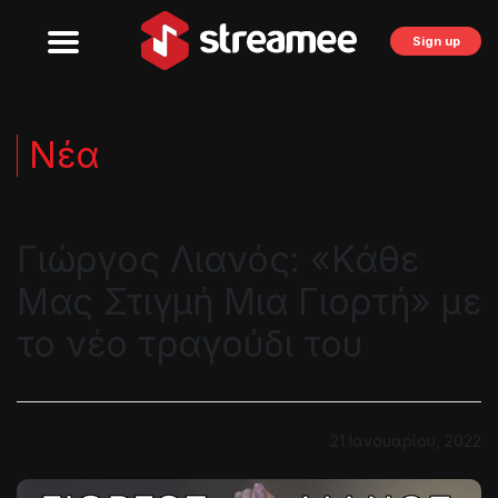
Sign up
Νέα
Γιώργος Λιανός: «Κάθε
Μας Στιγμή Μια Γιορτή» με
το νέο τραγούδι του
21 Ιανουαρίου, 2022