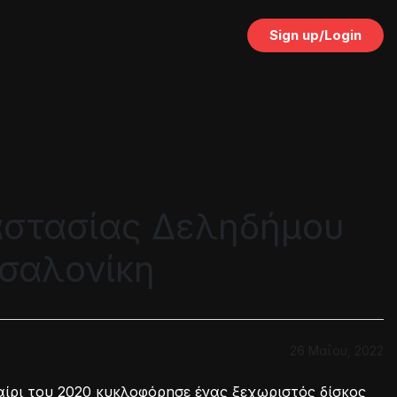
Sign up/Login
αστασίας Δεληδήμου
σσαλονίκη
26 Μαΐου, 2022
αίρι του 2020 κυκλοφόρησε ένας ξεχωριστός δίσκος