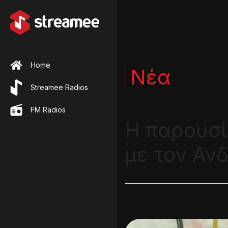
Home
Νέα
Streamee Radios
FM Radios
H παρουσί
με τον Αν