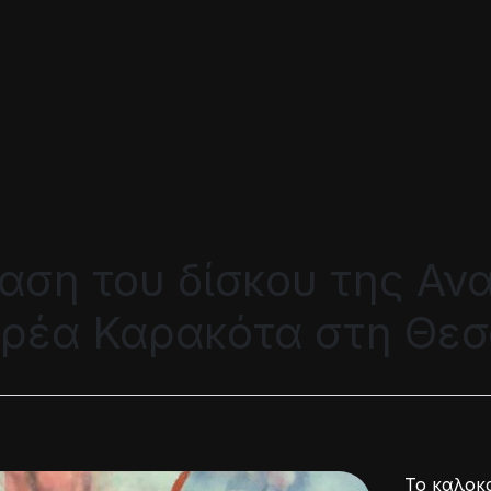
αση του δίσκου της Αν
δρέα Καρακότα στη Θε
Το καλοκ