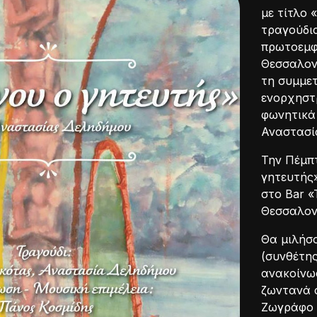
με τίτλο 
τραγούδια
πρωτοεμφ
Θεσσαλον
τη συμμετ
ενορχηστ
φωνητικά 
Αναστασί
Την Πέμπτ
γητευτής»
στο Bar «
Θεσσαλον
Θα μιλήσ
(συνθέτη
ανακοίνω
ζωντανά 
Ζωγράφο 