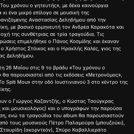
«Του χρόνου ο γητευτής», με δέκα καινούργια
 κι ένα μικρό επίλογο σε μουσική της
ανιζόμενης Αναστασίας Δεληδήμου από την
ίκη, με βασικό ερμηνευτή τον Ανδρέα Καρακότα και
οχή της συνθέτριας σε τρία τραγούδια. Τις
ρώσεις επιμελήθηκε ο Πάνος Κοσμίδης και έκαναν
ο Χρήστος Στόικος και ο Ηρακλής Καλές, γιος της
ας Δεληδήμου.
η 26 Μαΐου στις 9 το βράδυ «Του χρόνου ο
 θα παρουσιαστεί από τις εκδόσεις «Μετρονόμος»,
To Spiti Mou» στην οδό Ιουστινιανού 3 στο κέντρο της
ίκης.
ουν ο Γιώργος Καζαντζής, ο Κώστας Τσούγκρας
ς και μουσικολόγος) και ο υπογράφων την παρούσα
ση, ενώ τα τραγούδια του album θα παρουσιαστούν
από τους μουσικούς Πέτρο Παλαμούρα (μπουζούκι),
Σταυρίδη (ακορντεόν), Σπύρο Καβαλλιεράτο