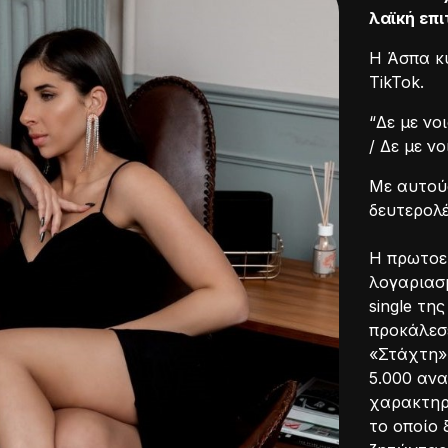
λαϊκή επ
Η Άσπα κυ
TikTok.
“Δε με νο
/ Δε με ν
Με αυτού
δευτερολέ
Η πρωτοε
λογαριασ
single τη
προκάλεσ
«Στάχτη» 
5.000 ανα
χαρακτηρι
το οποίο 