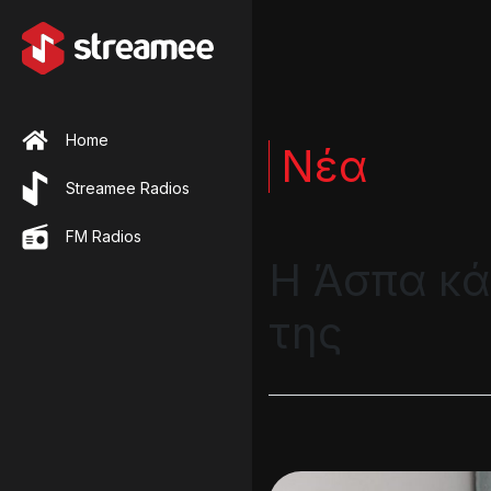
Home
Νέα
Streamee Radios
FM Radios
Η Άσπα κάν
της