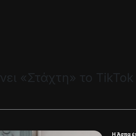
ει «Στάχτη» το TikTok 
Η Άσπα έ