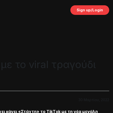
Sign up/Login
με το viral τραγούδι
30 Μαρτίου, 2022
χει κάνει «Στάχτη» το TikΤok με τη νέα μεγάλη