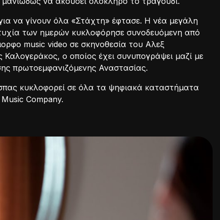
 μανιωδώς να ακούσει ολόκληρο το τραγούδι.
για να γίνουν όλα «Στάχτη» έφτασε. Η νέα μεγάλη
ιτυχία των ημερών κυκλοφόρησε συνοδευόμενη από
ορφο music video σε σκηνοθεσία του Αλεξ
ς Καλογεράκος, ο οποίος έχει συνυπογράψει μαζί με
ίσης πρωτοεμφανιζόμενης Αναστασίας.
 Άσπας κυκλοφορεί σε όλα τα ψηφιακά καταστήματα
l Music Company.