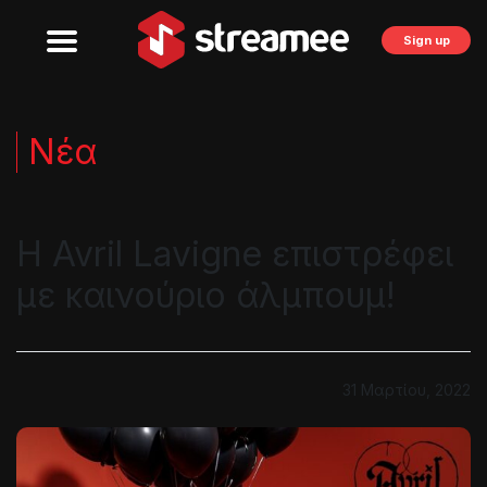
Sign up
Νέα
Η Avril Lavigne επιστρέφει
με καινούριο άλμπουμ!
31 Μαρτίου, 2022