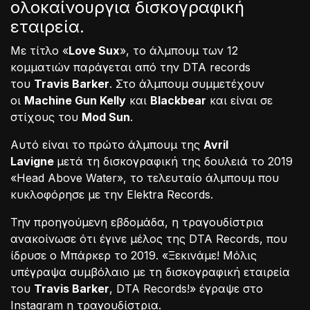
ολοκαίνουργια δισκογραφική
εταιρεία.
Με τίτλο «
Love Sux
», το άλμπουμ των 12
κομματιών παράγεται από την DTA records
του
Travis Barker
. Στο άλμπουμ συμμετέχουν
οι
Machine Gun Kelly
και
Blackbear
και είναι σε
στίχους του
Mod Sun
.
Αυτό είναι το πρώτο άλμπουμ της
Avril
Lavigne
μετά τη δισκογραφική της δουλειά το 2019
«Head Above Water», το τελευταίο άλμπουμ που
κυκλοφόρησε με την Elektra Records.
Την προηγούμενη εβδομάδα, η τραγουδίστρια
ανακοίνωσε ότι έγινε μέλος της DTA Records, που
ίδρυσε ο Μπάρκερ το 2019. «Ξεκινάμε! Μόλις
υπέγραψα συμβόλαιο με τη δισκογραφική εταιρεία
του
Travis Barker
, DTA Records!» έγραψε στο
Instagram η τραγουδίστρια.