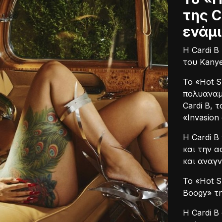
της C
ενάμι
Η Cardi B
του Kanye
Το «Hot S
πολυαναμ
Cardi B, 
«Invasion 
Η Cardi B
και την α
και αναγν
Το «Hot S
Boogy» τη
Η Cardi B