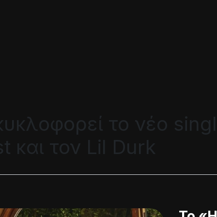
κυκλοφορεί το νέο singl
 και τον Lil Durk
Το «H