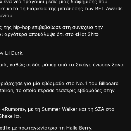
 ένα νέο τραγούδι μέσω μίας διαφήμισης που
κε κατά τη διάρκεια της μετάδοσης των BET Awards
υνίου.
 της hip-hop επιβεβαίωσε στη συνέχεια την
αι αργότερα αποκάλυψε ότι στο «Hot Shit»
 Lil Durk.
 Durk, καθώς οι δύο ράπερ από το Σικάγο ένωσαν ξανά
υριάρχησε για μία εβδομάδα στο Νο. 1 του Billboard
allion, το οποίο πέρασε τέσσερις εβδομάδες στην
στο «Rumors», με τη Summer Walker και τη SZA στο
hake It».
tflix με πρωταγωνίστρια τη Halle Berry.