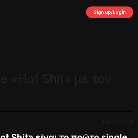
Sign up/Login
e «Hot Shit» με τον
1 Ιουλίου, 2022
ot Shit» είναι το πρώτο single