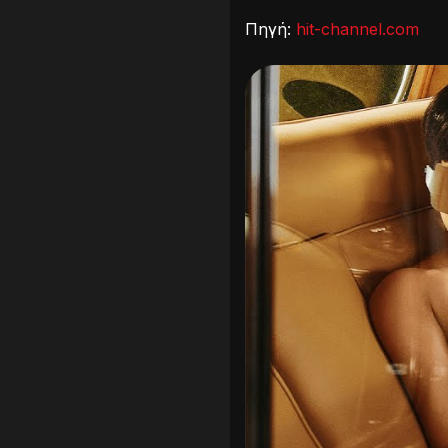
Πηγή:
hit-channel.com