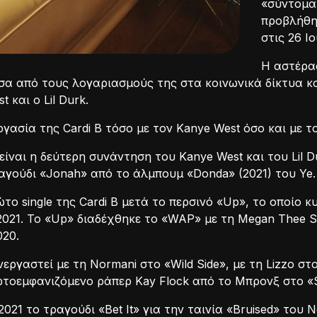
«σύντομα»
προβλήθη
στις 26 Ιο
Η αστέρας
έσα από τους λογαριασμούς της στα κοινωνικά δίκτυα κ
 και ο Lil Durk.
γασία της Cardi B τόσο με τον Kanye West όσο και με τον
 είναι η δεύτερη συνάντηση του Kanye West και του Lil
ραγούδι «Jonah» από το άλμπουμ «Donda» (2021) του Ye.
ρώτο single της Cardi B μετά το περσινό «Up», το οποίο κ
2021. Το «Up» διαδέχθηκε το «WAP» με τη Megan Thee St
020.
υνεργαστεί με τη Normani στο «Wild Side», με τη Lizzo 
ωτοεμφανιζόμενο ράπερ Kay Flock από το Μπρονξ στο «S
021 το τραγούδι «Bet It» για την ταινία «Bruised» του Ne