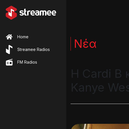
Home
Νέα
Streamee Radios
FM Radios
Η Cardi B 
Kanye West