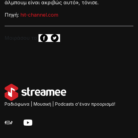
άλμπουμ είναι ακριβώς αυτό», τόνισε.
Πηγή:
hit-channel.com
Μοιράσου το
Ραδιόφωνα | Μουσική | Podcasts σ'έναν προορισμό!