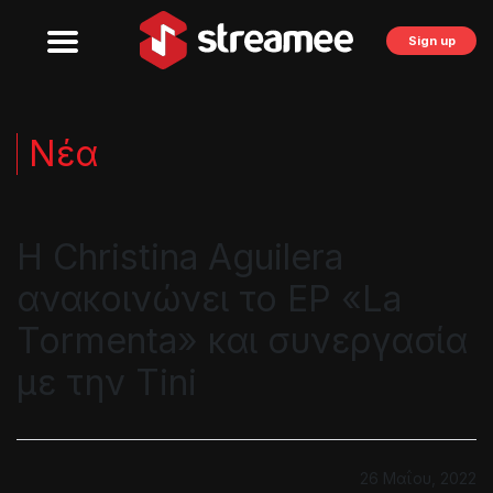
Sign up
Νέα
Η Christina Aguilera
ανακοινώνει το EP «La
Tormenta» και συνεργασία
με την Tini
26 Μαΐου, 2022